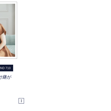
IND 710
け継が
1