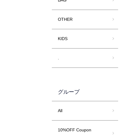
BAG
OTHER
KIDS
.
グループ
All
10%OFF Coupon