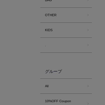
BAG
OTHER
KIDS
.
グループ
All
10%OFF Coupon