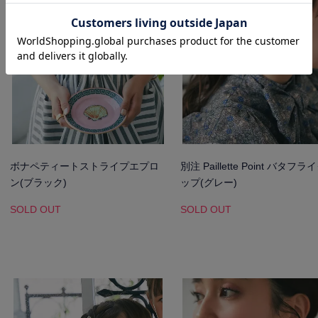
ボナペティートストライプエプロ
別注 Paillette Point バタフ
ン(ブラック)
ップ(グレー)
SOLD OUT
SOLD OUT