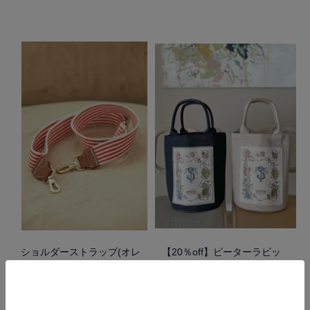
ショルダーストラップ(オレ
【20％off】ピーターラビッ
ンジストライプ)
ト™️バスケットトートバッグ
(ベージュ/ネイビー)
SOLD OUT