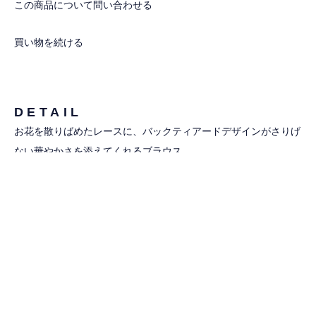
この商品について問い合わせる
買い物を続ける
DETAIL
お花を散りばめたレースに、バックティアードデザインがさりげ
ない華やかさを添えてくれるブラウス。
オリジナルで染めたイエロー、グリーン、ピンクとホワイトの計
4色展開です。
■デザイン
フロントはすっきりとシンプルで上品に、レースから覗く透け感
が軽やかな印象を与えます。
バックスタイルは、ティアードにシャツ生地をアクセントとして
挟み込むことで歩くたびにふわりと揺れる印象的なシルエット