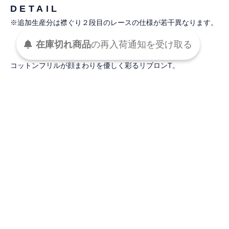
DETAIL
※追加生産分は襟ぐり２段目のレースの仕様が若干異なります。
在庫切れ商品
の
再入荷
通知を
受け取る
コットンフリルが顔まわりを優しく彩るリブロンT。
ホワイト、ブラック、ボーダーの3色展開です。
■デザイン
コットンフリルとリブ素材がどこか懐かしさを感じさせるノスタ
ルジックなデザイン。
襟元をほどよく開くことで、デコルテを美しく見せ、フリルでも
子供っぽくならず洗練された雰囲気に。
柔らかく伸縮性のあるリブ素材を使用し、身体に心地よくフィッ
ト心地よい着心地。
ブラウスよりもデイリーに、Tシャツよりもエレガントに着られ
る、シンプルでありながら印象に残る大人のためのフェミニント