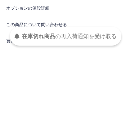
オプションの値段詳細
この商品について問い合わせる
受け取る
通知を
再入荷
の
在庫切れ商品
買い物を続ける
DETAIL
マーガレットモチーフのレース生地で仕立てた、シンプルながら
存在感のあるスカート。
ゴールドとネイビーの2色展開です。
同素材のレースシャツやポンチョとのセットアップでドレスライ
クな着こなしもおすすめです。
■デザイン