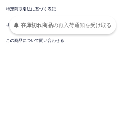
特定商取引法に基づく表記
在庫切れ商品
の
再入荷
通知を
受け取る
オプションの値段詳細
この商品について問い合わせる
買い物を続ける
DETAIL
秋冬のベーシックニットシリーズに、新作のフェルテッドウール
カーディガンが登場します。
端正なフォルムと上質な素材感が魅力のニットカーディガン。
グレー、チャイ、グリーン、マルチ、サックス×ホワイト、ピン
ク×ベージュと豊富な6色のカラー展開も魅力です。