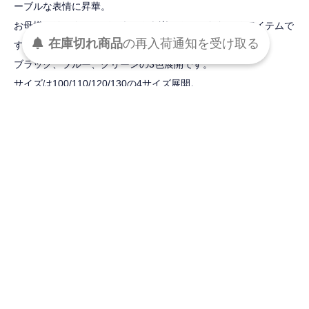
ーブルな表情に昇華。
お母様とリンクコーディネートを楽しんでいただけるアイテムで
在庫切れ商品
の
再入荷
通知を
受け取る
す。
ブラック、ブルー、グリーンの3色展開です。
サイズは100/110/120/130の4サイズ展開。
■デザイン
ノスタルジックで、フリルを使った愛らしい雰囲気の中に、どこ
となく大人っぽさが漂うデザイン。
共布のくるみボタンとポケットの波状のテープがポイントになり
お子様の可愛さを引き立てます。
リボンは前後どちらでも結べる仕様なので、気分や年齢に合わせ
て楽しめます。
ウエストはゴム仕様、裾は最大5cm程丈出しをしていただけるの
で、長く着ていただける仕様となっています。
フロントボタンにて着脱。