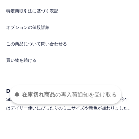
特定商取引法に基づく表記
オプションの値段詳細
この商品について問い合わせる
買い物を続ける
DETAIL
在庫切れ商品
の
再入荷
通知を
受け取る
SEVEN TEN by MIHO KAWAHITOのアイコンアイテムに、今年
はデイリー使いにぴったりのミニサイズや新色が加わりました。
カラーはオフホワイト、グレージュの2色展開。
コーディネートに合わせて別売りのショルダーストラップも楽し
んでいただけます。