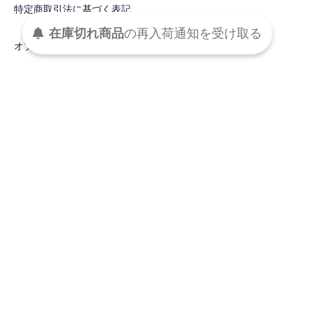
特定商取引法に基づく表記
在庫切れ商品
の
再入荷
通知を
受け取る
オプションの値段詳細
この商品について問い合わせる
買い物を続ける
DETAIL
ハート型のバケツバッグ。
ホワイトのステッチが効いたブラック、オールホワイトのホワイ
トの2色です。
■デザイン
ハートのキュートな印象を、モノクロのワントーンでモードに仕