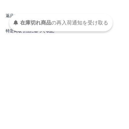
返品について
在庫切れ商品
の
再入荷
通知を
受け取る
特定商取引法に基づく表記
この商品について問い合わせる
買い物を続ける
DETAIL
トラッド感を感じさせるタッセルに、エレガントなパールボタ
ン、ナチュラル感のあるアバカ素材でしっかりと編まれた
SEVEN TEN by MIHO KAWAHITOならではのかごバッグ。ショ
ルダーにしてもバランスの良いほどよいミニサイズ。長方形なの